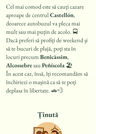
Cel mai comod este să cauți cazare
aproape de centrul
Castellón
,
deoarece autobuzul va pleca mai
mult sau mai puțin de acolo. 🚍
Dacă preferi să profiți de weekend și
să te bucuri de plajă, poți sta în
locuri precum
Benicàssim
,
Alcossebre
sau
Peñíscola
🏖️
În acest caz, însă, îți recomandăm să
închiriezi o mașină ca să te poți
deplasa în libertate. 🚗💨
Ținută