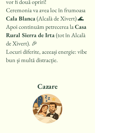
vor fi două opriri!
Ceremonia va avea loc în frumoasa
Cala Blanca
(Alcalà de Xivert) 🌊
Apoi continuăm petrecerea la
Casa
Rural Sierra de Irta
(tot în Alcalà
de Xivert). 🎉
Locuri diferite, aceeași energie: vibe
bun și multă distracție.
Cazare