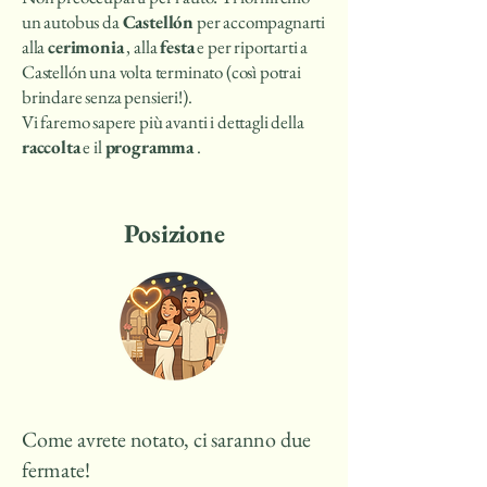
un autobus da
Castellón
per accompagnarti
alla
cerimonia
, alla
festa
e per riportarti a
Castellón una volta terminato (così potrai
brindare senza pensieri!).
Vi faremo sapere più avanti i dettagli della
raccolta
e il
programma
.
Posizione
Come avrete notato, ci saranno due
fermate!