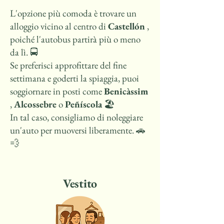
L'opzione più comoda è trovare un
alloggio vicino al centro di
Castellón
,
poiché l'autobus partirà più o meno
da lì. 🚍
Se preferisci approfittare del fine
settimana e goderti la spiaggia, puoi
soggiornare in posti come
Benicàssim
,
Alcossebre
o
Peñíscola
🏖️
In tal caso, consigliamo di noleggiare
un'auto per muoversi liberamente. 🚗
💨
Vestito